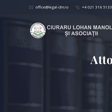
office@legal-clm.ro
+4 021 316 5133
Att