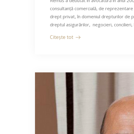
Remus a debutat în avocatură în anul 2000,
consultanță comercială, de reprezentare în
drept privat, în domeniul drepturilor de p
dreptul asigurărilor, negocieri, concilieri, l
Citește tot