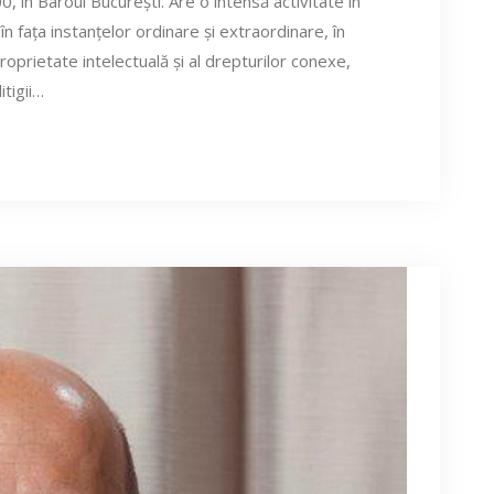
 în Baroul București. Are o intensă activitate în
 fața instanțelor ordinare și extraordinare, în
roprietate intelectuală și al drepturilor conexe,
itigii…