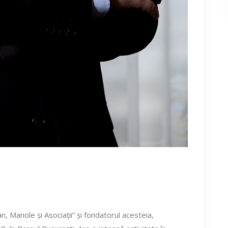
 Manole și Asociații” și fondatorul acesteia,