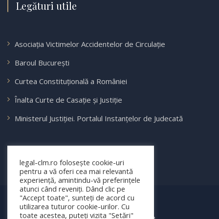
Legături utile
Asociația Victimelor Accidentelor de Circulație
Baroul București
Curtea Constituțională a României
Înalta Curte de Casație și Justiție
Ministerul Justiției. Portalul Instanțelor de Judecată
legal-clm.ro folosește cookie-uri
pentru a vă oferi cea mai relevantă
experiență, amintindu-vă preferințele
atunci când reveniți. Dând clic pe
"Accept toate", sunteți de acord cu
© 2025 legal-clm.ro
utilizarea tuturor cookie-urilor. Cu
toate acestea, puteți vizita "Setări"
Toate drepturile rezervate