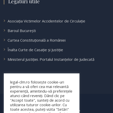
Legături utile
Asociația Victimelor Accidentelor de Circulație
Baroul București
Curtea Constituțională a României
Înalta Curte de Casație și Justiție
Ministerul Justiției. Portalul Instanțelor de Judecată
legal-clm.ro folosește cookie-uri
pentru a vă oferi cea mai relevantă
experiență, amintindu-vă preferințele
atunci când reveniți. Dând clic pe
"Accept toate", sunteți de acord cu
© 2025 legal-clm.ro
utilizarea tuturor cookie-urilor. Cu
toate acestea, puteți vizita "Setări"
Toate drepturile rezervate