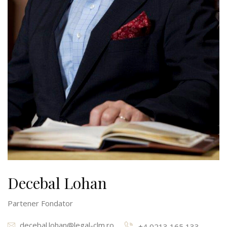
Decebal Lohan
Partener Fondator
decebal.lohan@legal-clm.ro
+4 0213 165 133