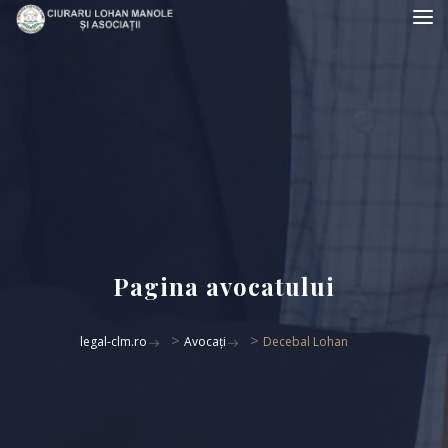
Pagina avocatului
>
>
legal-clm.ro
Avocați
Decebal Lohan