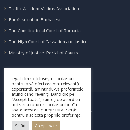
Traffic Accident Victims Association
Bar Association Bucharest
The Constitutional Court of Romania
The High Court of Cassation and Justice
Ministry of Justice. Portal of Courts
legal-clm.ro folosește cookie-uri
pentru a vă oferi cea mai relevantă
experiență, amintindu-vă preferințele
atunci când reveniți. Dând clic pe
"Accept toate", sunteți de acord cu
© 2025 legal-clm.ro
utilizarea tuturor cookie-urilor. Cu
toate acestea, puteți vizita "Setări"
Toate drepturile rezervate
pentru a selecta propriile preferințe.
Setări
Accept toate
Partener Web