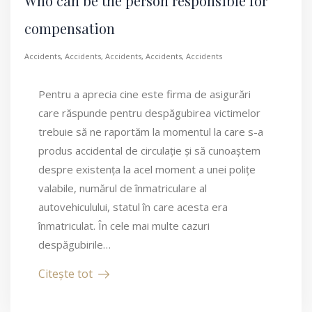
Who can be the person responsible for
compensation
Accidents
,
Accidents
,
Accidents
,
Accidents
,
Accidents
Pentru a aprecia cine este firma de asigurări
care răspunde pentru despăgubirea victimelor
trebuie să ne raportăm la momentul la care s-a
produs accidental de circulație și să cunoaștem
despre existența la acel moment a unei polițe
valabile, numărul de înmatriculare al
autovehiculului, statul în care acesta era
înmatriculat. În cele mai multe cazuri
despăgubirile…
Citește tot